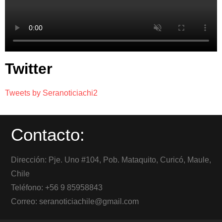
Twitter
Tweets by Seranoticiachi2
Contacto:
Dirección: Pje. Uno #104, Pob. Mataquito, Curicó, Maule,
Chile
Teléfono: +56 9 85958843
Correo: seranoticiachile@gmail.com