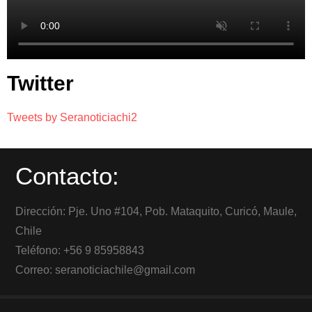
Twitter
Tweets by Seranoticiachi2
Contacto:
Dirección: Pje. Uno #104, Pob. Mataquito, Curicó, Maule,
Chile
Teléfono: +56 9 85958843
Correo: seranoticiachile@gmail.com