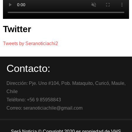
Twitter
Tweets by Seranoticiachi2
Contacto:
Dirección: Pje. Uno #104, Pob. Mataquito, Curicó, Maule,
Chile
Teléfono: +56 9 85958843
Correo: seranoticiachile@gmail.com
Será Noticia © Copyright 2020 es propiedad de VHS