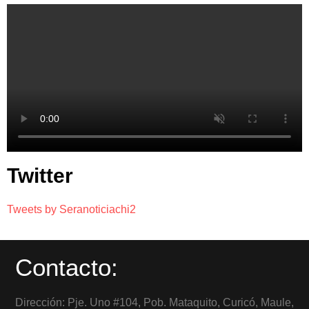
Twitter
Tweets by Seranoticiachi2
Contacto:
Dirección: Pje. Uno #104, Pob. Mataquito, Curicó, Maule,