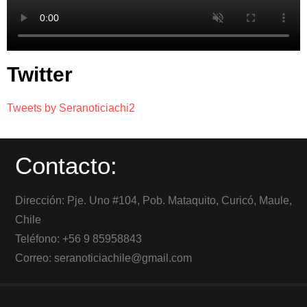
Twitter
Tweets by Seranoticiachi2
Contacto:
Dirección: Pje. Uno #104, Pob. Mataquito, Curicó, Maule,
Chile
Teléfono: +56 9 85958843
Correo: seranoticiachile@gmail.com