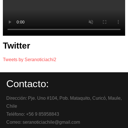
Twitter
Tweets by Seranoticiachi2
Contacto:
Dirección: Pje. Uno #104, Pob. Mataquito, Curicó, Maule,
Chile
Teléfono: +56 9 85958843
Correo: seranoticiachile@gmail.com