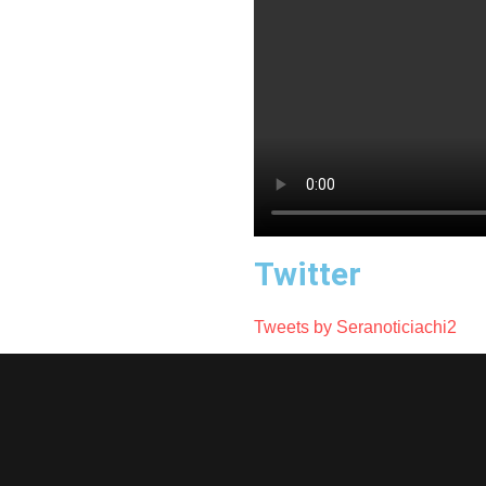
Twitter
Tweets by Seranoticiachi2