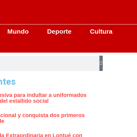
Mundo
Deporte
Cultura
ntes
siva para indultar a uniformados
l estallido social
nacional y conquista dos primeros
le
da Extraordinaria en Lontué con