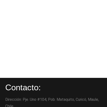
Contacto:
Dirección: Pje. Uno #104, Pob. Mataquito, Curicó, Maule,
Chile