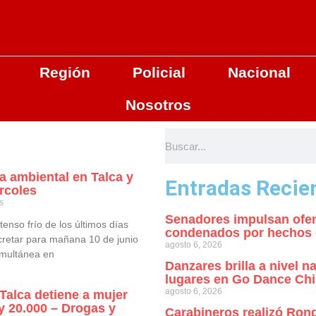
Región
Policial
Nacional
Nosotros
 ambiental en Talca y
Entradas Recie
rcoles
s
Senadores impulsan ofen
tenso frío de los últimos días
condenados por hechos de
ecretar para mañana 10 de junio
agosto 6, 2026
imultánea en
Danzares brilla a nivel 
lugares en Go Dance Chi
agosto 6, 2026
Talca detiene a mujer
ey 20.000 – Drogas y
Carabineros realizó Ron