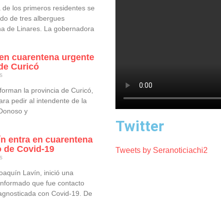
de los primeros residentes se
do de tres albergues
a de Linares. La gobernadora
en cuarentena urgente
 de Curicó
s
orman la provincia de Curicó,
a pedir al intendente de la
 Donoso y
Twitter
ín entra en cuarentena
o de Covid-19
Tweets by Seranoticiachi2
s
oaquín Lavín, inició una
informado que fue contacto
agnosticada con Covid-19. De