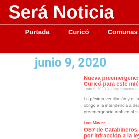
Será Noticia
Portada
Curicó
Comunas
junio 9, 2020
Nueva preemergencia
Curicó para este mié
junio 9, 2020
No hay comentario
La pésima ventilación y el in
obligó a la intendencia a d
preemergencia ambiental s
Leer Más >>
OS7 de Carabineros 
por infracción a la l