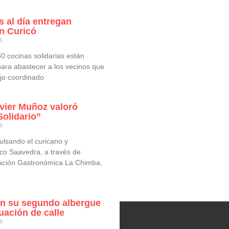
s al día entregan
n Curicó
s
0 cocinas solidarias están
ara abastecer a los vecinos que
ajo coordinado
vier Muñoz valoró
olidario”
s
ulsando el curicano y
co Saavedra, a través de
ración Gastronómica La Chimba,
on su segundo albergue
uación de calle
s