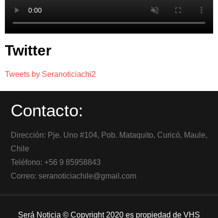
Twitter
Tweets by Seranoticiachi2
Contacto:
Dirección: Pje. Uno #104, Pob. Mataquito, Curicó, Maule,
Chile
Teléfono: +56 9 85958843
Correo: seranoticiachile@gmail.com
Será Noticia © Copyright 2020 es propiedad de VHS