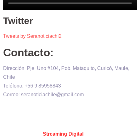
Twitter
Tweets by Seranoticiachi2
Contacto:
Dirección: Pje. Uno #104, Pob. Mataquito, Curicó, Maule,
Chile
Teléfono: +56 9 85958843
Correo: seranoticiachile@gmail.com
Será Noticia © Copyright 2020 es propiedad de VHS
comunicaciones Chile – Diseñado por:
Kevin Valdes
&
Desarrollado por:
Streaming Digital