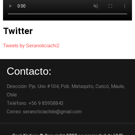
Twitter
Tweets by Seranoticiachi2
Contacto:
Dirección: Pje. Uno #104, Pob. Mataquito, Curicó, Maule,
Chile
Teléfono: +56 9 85958843
Correo: seranoticiachile@gmail.com