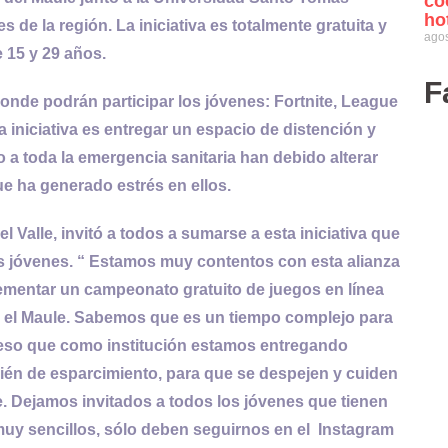
co
ho
 de la región. La iniciativa es totalmente gratuita y
agos
 15 y 29 años.
F
donde podrán participar los jóvenes: Fortnite, League
a iniciativa es entregar un espacio de distención y
o a toda la emergencia sanitaria han debido alterar
que ha generado estrés en ellos.
 Valle, invitó a todos a sumarse a esta iniciativa que
os jóvenes. “ Estamos muy contentos con esta alianza
lementar un campeonato gratuito de juegos en línea
n el Maule. Sabemos que es un tiempo complejo para
r eso que como institución estamos entregando
ién de esparcimiento, para que se despejen y cuiden
. Dejamos invitados a todos los jóvenes que tienen
 muy sencillos, sólo deben seguirnos en el Instagram