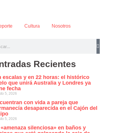
eporte
Cultura
Nosotros
ntradas Recientes
n escalas y en 22 horas: el histórico
elo que unirá Australia y Londres ya
ene fecha
to 5, 2026
cuentran con vida a pareja que
rmanecía desaparecida en el Cajón del
ipo
to 5, 2026
 «amenaza silenciosa» en baños y