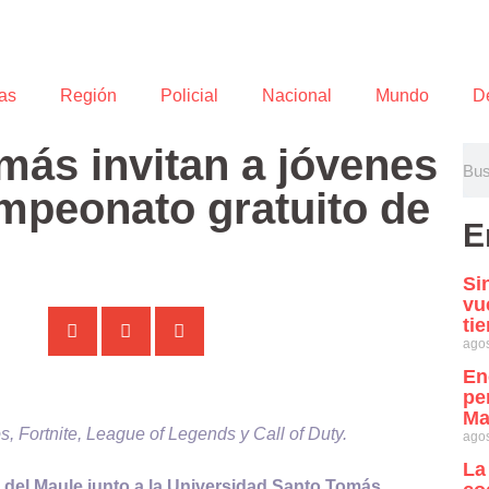
as
Región
Policial
Nacional
Mundo
D
más invitan a jóvenes
ampeonato gratuito de
E
Si
vu
ti
agos
En
pe
Ma
s, Fortnite, League of Legends y Call of Duty.
agos
La
d del Maule junto a la Universidad Santo Tomás