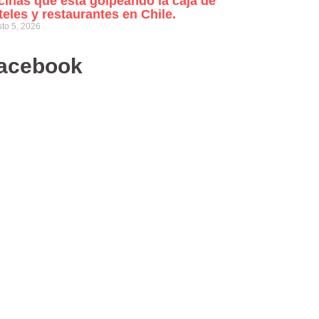
cinas que está golpeando la caja de
teles y restaurantes en Chile.
to 5, 2026
acebook