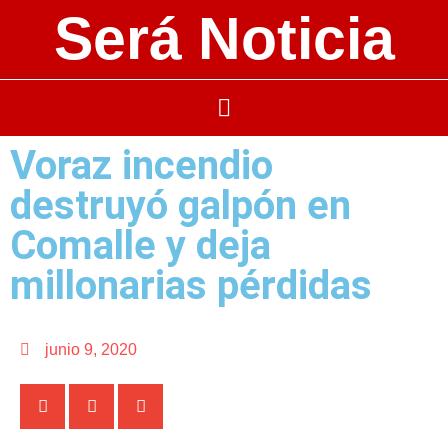
Será Noticia
Voraz incendio
destruyó galpón en
Comalle y deja
millonarias pérdidas
junio 9, 2020