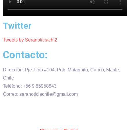
Twitter
Tweets by Seranoticiachi2
Contacto:
Dirección: Pje. Uno #104, Pob. Mataquito, Curicó, Maule,
Chile
Teléfono: +56 9 85958843
Correo: seranoticiachile@gmail.com
Será Noticia © Copyright 2020 es propiedad de VHS
comunicaciones Chile – Diseñado por:
Kevin Valdes
&