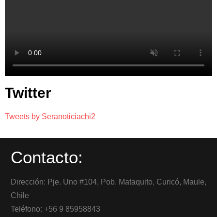
Twitter
Tweets by Seranoticiachi2
Contacto:
Dirección: Pje. Uno #104, Pob. Mataquito, Curicó, Maule,
Chile
Teléfono: +56 9 85958843