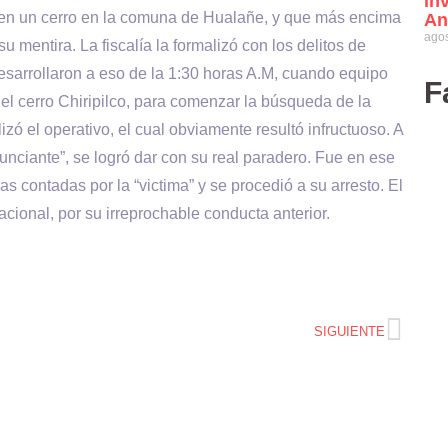
in
en un cerro en la comuna de Hualañe, y que más encima
An
agos
u mentira. La fiscalía la formalizó con los delitos de
desarrollaron a eso de la 1:30 horas A.M, cuando equipo
F
l cerro Chiripilco, para comenzar la búsqueda de la
izó el operativo, el cual obviamente resultó infructuoso. A
nunciante”, se logró dar con su real paradero. Fue en ese
 contadas por la “victima” y se procedió a su arresto. El
nacional, por su irreprochable conducta anterior.
SIGUIENTE