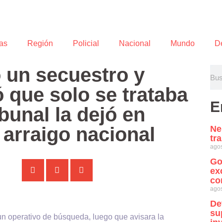
as
Región
Policial
Nacional
Mundo
D
 un secuestro y
ó que solo se trataba
E
bunal la dejó en
 arraigo nacional
Ne
tr
agos
Go
ex
co
agos
De
su
un operativo de búsqueda, luego que avisara la