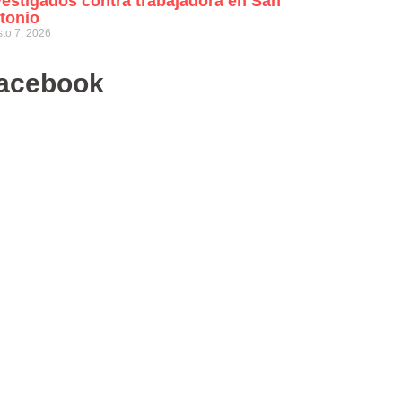
vestigados contra trabajadora en San
tonio
to 7, 2026
acebook