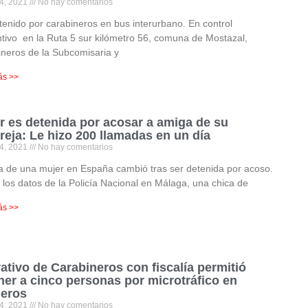
4, 2021
No hay comentarios
enido por carabineros en bus interurbano. En control
tivo en la Ruta 5 sur kilómetro 56, comuna de Mostazal,
neros de la Subcomisaria y
ás >>
r es detenida por acosar a amiga de su
reja: Le hizo 200 llamadas en un día
4, 2021
No hay comentarios
a de una mujer en España cambió tras ser detenida por acoso.
los datos de la Policía Nacional en Málaga, una chica de
ás >>
ativo de Carabineros con fiscalía permitió
ner a cinco personas por microtráfico en
eros
4, 2021
No hay comentarios