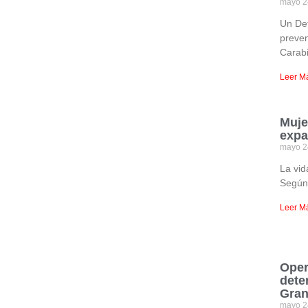
mayo 2
Un Det
preven
Carabi
Leer M
Muje
expa
mayo 2
La vid
Según 
Leer M
Oper
dete
Gran
mayo 2