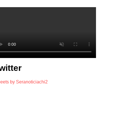
witter
eets by Seranoticiachi2