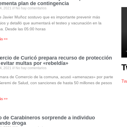
ementa plan de contingencia
4, 2021
No hay comentarios
e Javier Muñoz sostuvo que es importante prevenir más
ios y detalló que aumentará el testeo y vacunación en la
a. Desde las 05:00 horas
ás >>
rcio de Curicó prepara recurso de protección
 evitar multas por «rebeldía»
T
4, 2021
No hay comentarios
mara de Comercio de la comuna, acusó «amenazas» por parte
Tw
Seremi de Salud, con sanciones de hasta 50 millones de pesos
ás >>
o de Carabineros sorprende a individuo
ando droga