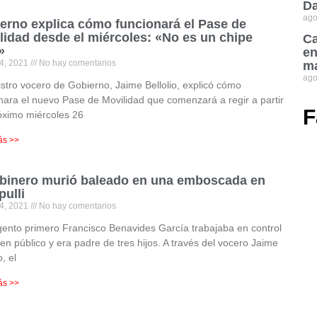
Da
ago
erno explica cómo funcionará el Pase de
lidad desde el miércoles: «No es un chipe
Ca
»
en
4, 2021
No hay comentarios
ma
ago
istro vocero de Gobierno, Jaime Bellolio, explicó cómo
nara el nuevo Pase de Movilidad que comenzará a regir a partir
F
óximo miércoles 26
ás >>
binero murió baleado en una emboscada en
pulli
4, 2021
No hay comentarios
gento primero Francisco Benavides García trabajaba en control
en público y era padre de tres hijos. A través del vocero Jaime
o, el
ás >>