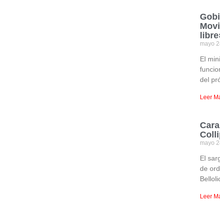
Gobi
Movi
libre
mayo 2
El min
funcio
del pr
Leer M
Cara
Colli
mayo 2
El sar
de ord
Belloli
Leer M