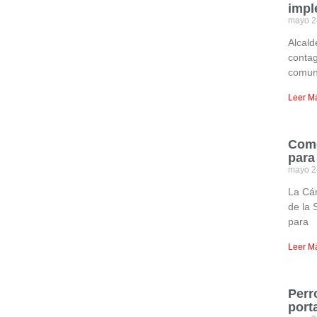
impl
mayo 2
Alcald
contag
comun
Leer M
Come
para
mayo 2
La Cá
de la 
para
Leer M
Perr
port