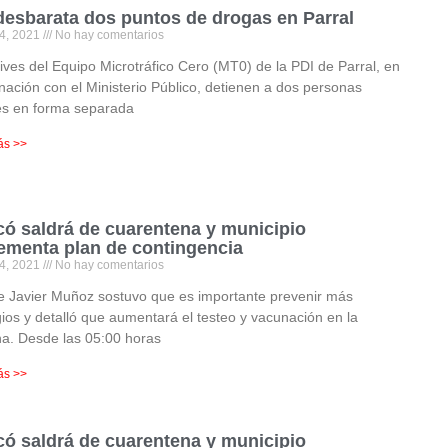
desbarata dos puntos de drogas en Parral
4, 2021
No hay comentarios
ives del Equipo Microtráfico Cero (MT0) de la PDI de Parral, en
nación con el Ministerio Público, detienen a dos personas
es en forma separada
ás >>
có saldrá de cuarentena y municipio
ementa plan de contingencia
4, 2021
No hay comentarios
e Javier Muñoz sostuvo que es importante prevenir más
ios y detalló que aumentará el testeo y vacunación en la
a. Desde las 05:00 horas
ás >>
có saldrá de cuarentena y municipio