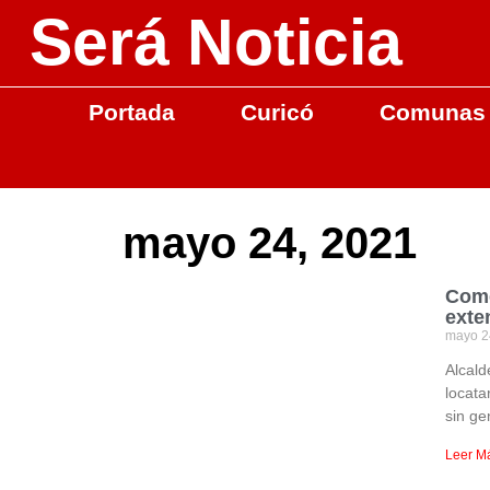
Será Noticia
Portada
Curicó
Comunas
mayo 24, 2021
Come
exte
mayo 2
Alcald
locata
sin ge
Leer M