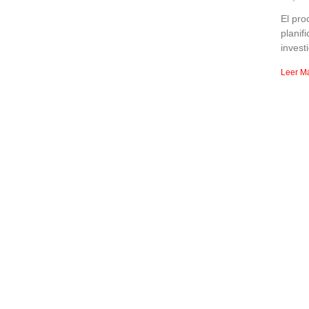
El pro
planif
invest
Leer M