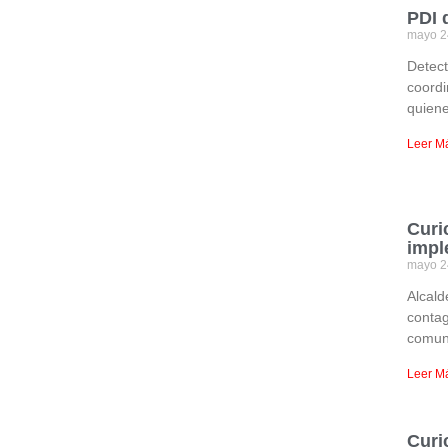
PDI 
mayo 2
Detect
coordi
quien
Leer M
Curi
impl
mayo 2
Alcald
contag
comun
Leer M
Curi