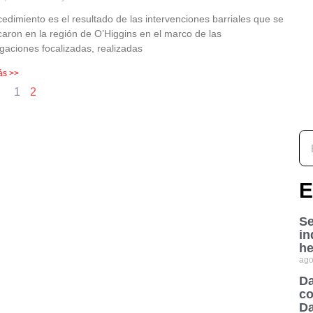
cedimiento es el resultado de las intervenciones barriales que se
icaron en la región de O’Higgins en el marco de las
igaciones focalizadas, realizadas
ás >>
1
2
E
Se
in
he
ago
Da
co
Da