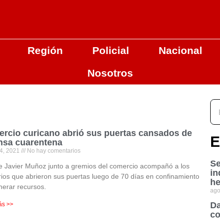
Región
Policial
Nacional
Nosotros
rcio curicano abrió sus puertas cansados de
E
nsa cuarentena
4, 2021
No hay comentarios
Se
e Javier Muñoz junto a gremios del comercio acompañó a los
in
rios que abrieron sus puertas luego de 70 días en confinamiento
he
nerar recursos.
ago
Da
ás >>
co