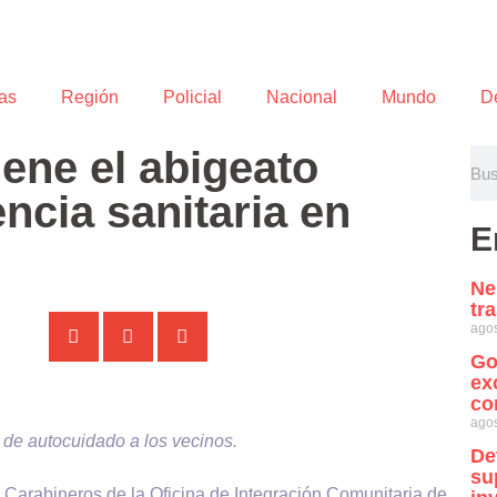
as
Región
Policial
Nacional
Mundo
D
ene el abigeato
ncia sanitaria en
E
Ne
tr
agos
Go
ex
co
agos
y de autocuidado a los vecinos.
De
su
a Carabineros de la Oficina de Integración Comunitaria de