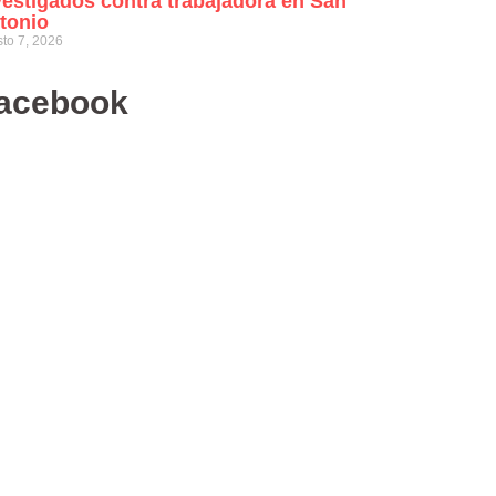
vestigados contra trabajadora en San
tonio
to 7, 2026
acebook