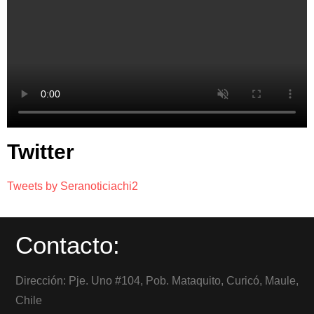
Twitter
Tweets by Seranoticiachi2
Contacto:
Dirección: Pje. Uno #104, Pob. Mataquito, Curicó, Maule,
Chile