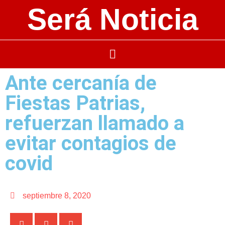
Será Noticia
Ante cercanía de
Fiestas Patrias,
refuerzan llamado a
evitar contagios de
covid
septiembre 8, 2020