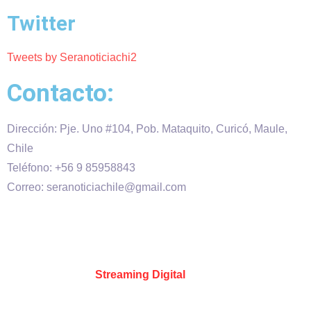
Twitter
Tweets by Seranoticiachi2
Contacto:
Dirección: Pje. Uno #104, Pob. Mataquito, Curicó, Maule,
Chile
Teléfono: +56 9 85958843
Correo: seranoticiachile@gmail.com
Será Noticia © Copyright 2020 es propiedad de VHS
comunicaciones Chile – Diseñado por:
Kevin Valdes
&
Desarrollado por:
Streaming Digital