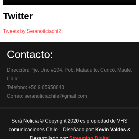
Twitter
Tweets by Seranoticiachi2
Contacto:
Dirección: Pje. Uno #104, Pob. Mataquito, Curicó, Maule,
Chile
Teléfono: +56 9 85958843
Correo: seranoticiachile@gmail.com
Será Noticia © Copyright 2020 es propiedad de VHS
comunicaciones Chile – Diseñado por:
Kevin Valdes
&
Desarrollado por:
Streaming Digital