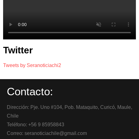
Twitter
Tweets by Seranoticiachi2
Contacto:
Dirección: Pje. Uno #104, Pob. Mataquito, Curicó, Maule,
Chile
Teléfono: +56 9 85958843
Correo: seranoticiachile@gmail.com