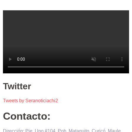
Twitter
Tweets by Seranoticiachi2
Contacto:
Dirección: Pje. Uno #104, Pob. Mataquito, Curicó, Maule,