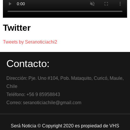
Twitter
Tweets by Seranoticiachi2
Contacto:
Dirección: Pje. Uno #104, Pob. Mataquito, Curicó, Maule,
Chile
Teléfono: +56 9 85958843
Correo: seranoticiachile@gmail.com
Será Noticia © Copyright 2020 es propiedad de VHS