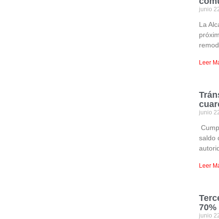
com
junio 2
La Alc
próxim
remod
Leer M
Trán
cuar
junio 2
Cumpli
saldo 
autori
Leer M
Terc
70% 
junio 2