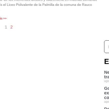
ís el Liceo Polivalente de la Palmilla de la comuna de Rauco
ó
ás >>
1
2
E
Ne
tr
ago
Go
ex
co
ago