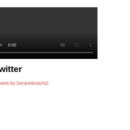
witter
eets by Seranoticiachi2