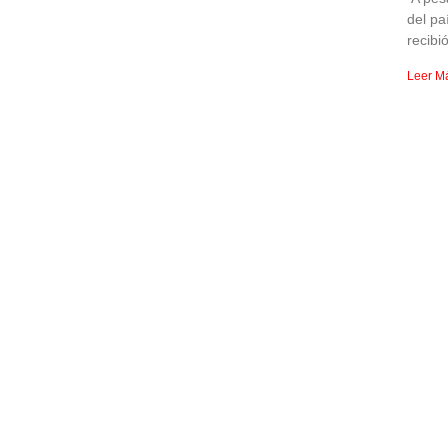
del pa
recibi
Leer M