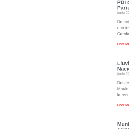
PDI 
Parr
junio 2
Detect
una in
Carol
Leer M
Lluv
Naci
junio 2
Desde 
Maule,
la rec
Leer M
Muni