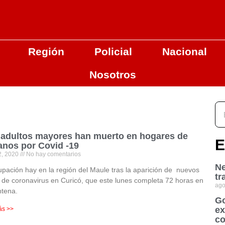
Región
Policial
Nacional
Nosotros
 adultos mayores han muerto en hogares de
E
anos por Covid -19
2, 2020
No hay comentarios
Ne
pación hay en la región del Maule tras la aparición de nuevos
tr
 de coronavirus en Curicó, que este lunes completa 72 horas en
ago
ntena.
Go
ex
ás >>
co