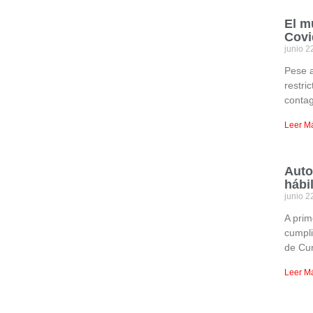
El m
Covi
junio 2
Pese 
restri
contag
Leer M
Auto
hábi
junio 2
A prim
cumpli
de Cur
Leer M