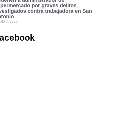
tienen a administrador de
permercado por graves delitos
vestigados contra trabajadora en San
tonio
sto 7, 2026
acebook