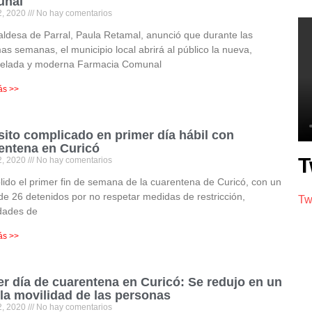
unal
2, 2020
No hay comentarios
aldesa de Parral, Paula Retamal, anunció que durante las
as semanas, el municipio local abrirá al público la nueva,
elada y moderna Farmacia Comunal
ás >>
sito complicado en primer día hábil con
entena en Curicó
T
2, 2020
No hay comentarios
do el primer fin de semana de la cuarentena de Curicó, con un
de 26 detenidos por no respetar medidas de restricción,
Tw
dades de
ás >>
er día de cuarentena en Curicó: Se redujo en un
la movilidad de las personas
2, 2020
No hay comentarios