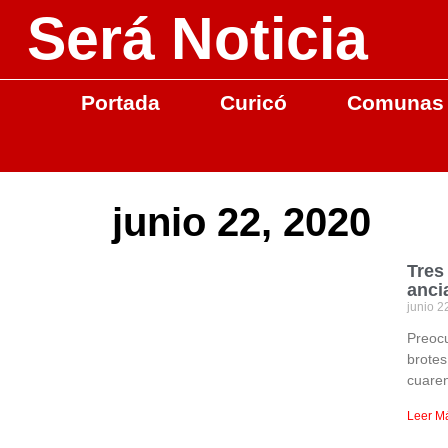
Será Noticia
Portada
Curicó
Comunas
junio 22, 2020
Tres
anci
junio 2
Preocu
brotes
cuare
Leer M