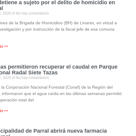
detiene a sujeto por el delito de homicidio en
al
2, 2020
No hay comentarios
ives de la Brigada de Homicidios (BH) de Linares, en virtud a
vestigación y por instrucción de la fiscal jefe de esa comuna
a
ás >>
ias permitieron recuperar el caudal en Parque
onal Radal Siete Tazas
2, 2020
No hay comentarios
la Corporación Nacional Forestal (Conaf) de la Región del
 informaron que el agua caída en las últimas semanas permitió
uperación total del
ás >>
cipalidad de Parral abrirá nueva farmacia