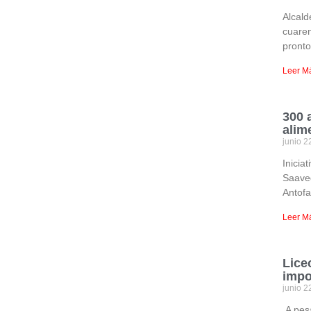
Alcald
cuaren
pronto
Leer M
300 
alim
junio 2
Inicia
Saave
Antofa
Leer M
Lice
impo
junio 2
A pes