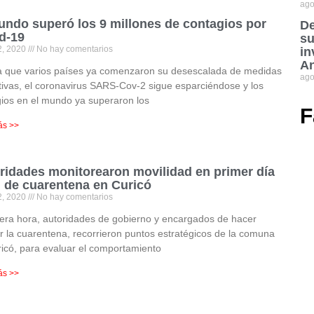
ago
undo superó los 9 millones de contagios por
De
d-19
su
2, 2020
No hay comentarios
in
An
a que varios países ya comenzaron su desescalada de medidas
ago
ctivas, el coronavirus SARS-Cov-2 sigue esparciéndose y los
ios en el mundo ya superaron los
F
ás >>
ridades monitorearon movilidad en primer día
l de cuarentena en Curicó
2, 2020
No hay comentarios
era hora, autoridades de gobierno y encargados de hacer
r la cuarentena, recorrieron puntos estratégicos de la comuna
icó, para evaluar el comportamiento
ás >>