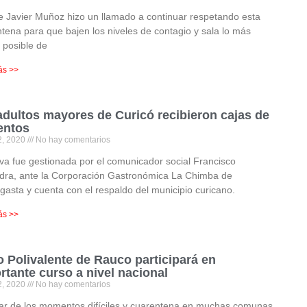
e Javier Muñoz hizo un llamado a continuar respetando esta
tena para que bajen los niveles de contagio y sala lo más
 posible de
ás >>
adultos mayores de Curicó recibieron cajas de
entos
2, 2020
No hay comentarios
tiva fue gestionada por el comunicador social Francisco
dra, ante la Corporación Gastronómica La Chimba de
gasta y cuenta con el respaldo del municipio curicano.
ás >>
o Polivalente de Rauco participará en
rtante curso a nivel nacional
2, 2020
No hay comentarios
ar de los momentos difíciles y cuarentena en muchas comunas