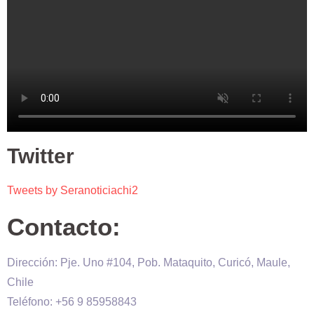
Twitter
Tweets by Seranoticiachi2
Contacto:
Dirección: Pje. Uno #104, Pob. Mataquito, Curicó, Maule,
Chile
Teléfono: +56 9 85958843