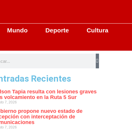
Mundo
Deporte
Cultura
ntradas Recientes
lson Tapia resulta con lesiones graves
as volcamiento en la Ruta 5 Sur
to 7, 2026
bierno propone nuevo estado de
cepción con interceptación de
municaciones
to 7, 2026