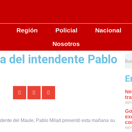
Región
Policial
Nacional
Nosotros
a del intendente Pablo
E
Ne
tr
agos
Go
ex
dente del Maule, Pablo Milad presentó esta mañana su
co
agos
a