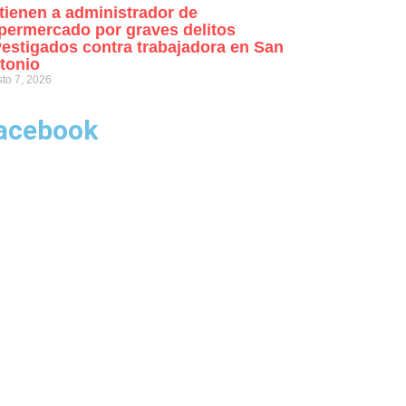
tienen a administrador de
permercado por graves delitos
vestigados contra trabajadora en San
tonio
to 7, 2026
acebook