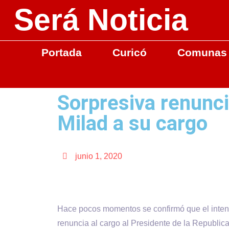
Será Noticia
Portada
Curicó
Comunas
Sorpresiva renunci
Milad a su cargo
junio 1, 2020
Hace pocos momentos se confirmó que el inten
renuncia al cargo al Presidente de la Republic