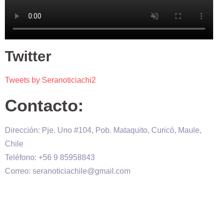
Twitter
Tweets by Seranoticiachi2
Contacto:
Dirección: Pje. Uno #104, Pob. Mataquito, Curicó, Maule,
Chile
Teléfono: +56 9 85958843
Correo: seranoticiachile@gmail.com
Será Noticia © Copyright 2020 es propiedad de VHS