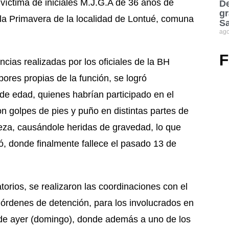
a víctima de iniciales M.J.G.A de 36 años de
De
gr
illa Primavera de la localidad de Lontué, comuna
S
ago
F
encias realizadas por los oficiales de la BH
abores propias de la función, se logró
 de edad, quienes habrían participado en el
on golpes de pies y puño en distintas partes de
za, causándole heridas de gravedad, lo que
có, donde finalmente fallece el pasado 13 de
rios, se realizaron las coordinaciones con el
s órdenes de detención, para los involucrados en
a de ayer (domingo), donde además a uno de los