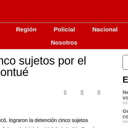
Región
Policial
Nacional
Nosotros
nco sujetos por el
Lontué
E
Ne
vo
ago
Go
co
có, lograron la detención cinco sujetos
ago