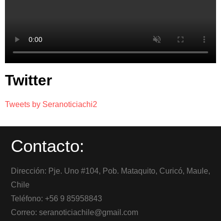
Twitter
Tweets by Seranoticiachi2
Contacto:
Dirección: Pje. Uno #104, Pob. Mataquito, Curicó, Maule,
Chile
Teléfono: +56 9 85958843
Correo: seranoticiachile@gmail.com