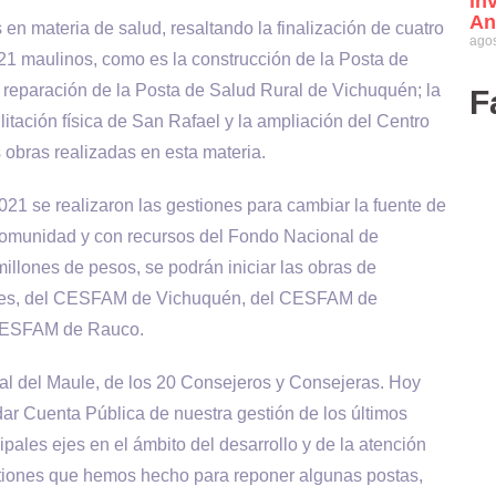
in
An
 en materia de salud, resaltando la finalización de cuatro
agos
721 maulinos, como es la construcción de la Posta de
 reparación de la Posta de Salud Rural de Vichuquén; la
F
itación física de San Rafael y la ampliación del Centro
 obras realizadas en esta materia.
21 se realizaron las gestiones para cambiar la fuente de
comunidad y con recursos del Fondo Nacional de
llones de pesos, se podrán iniciar las obras de
ares, del CESFAM de Vichuquén, del CESFAM de
 CESFAM de Rauco.
nal del Maule, de los 20 Consejeros y Consejeras. Hoy
dar Cuenta Pública de nuestra gestión de los últimos
ales ejes en el ámbito del desarrollo y de la atención
stiones que hemos hecho para reponer algunas postas,