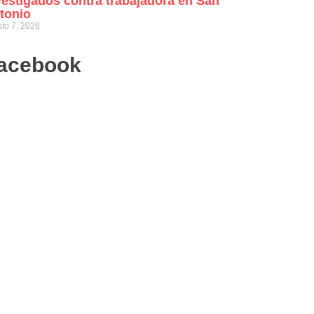
vestigados contra trabajadora en San
tonio
to 7, 2026
acebook