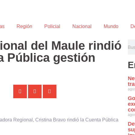
as
Región
Policial
Nacional
Mundo
D
onal del Maule rindió
 Pública gestión
E
Ne
tr
agos
Go
ex
co
agos
dora Regional, Cristina Bravo rindió la Cuenta Pública
De
su