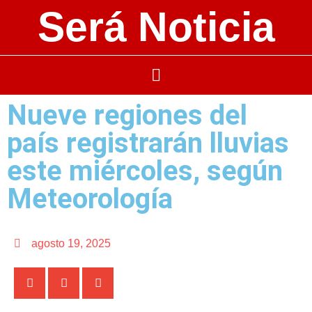
Será Noticia
Nueve regiones del
país registrarán lluvias
este miércoles, según
Meteorología
agosto 19, 2025