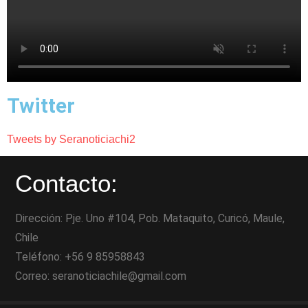
Twitter
Tweets by Seranoticiachi2
Contacto:
Dirección: Pje. Uno #104, Pob. Mataquito, Curicó, Maule,
Chile
Teléfono: +56 9 85958843
Correo: seranoticiachile@gmail.com