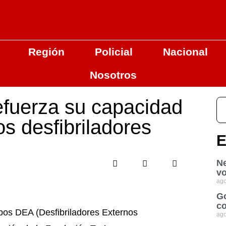
Región
Policial
Nacional
Nosotros
efuerza su capacidad
s desfibriladores
E
Ne
vo
ago
Go
co
pos DEA (Desfibriladores Externos
ago