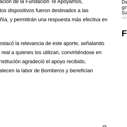
onación de la Fundación Te Apoyamos,
De
gr
os dispositivos fueron destinados a las
S
ago
ía, y permitirán una respuesta más efectiva en
F
tacó la relevancia de este aporte, señalando
eal a quienes los utilizan, convirtiéndose en
nstitución agradeció el apoyo recibido,
rtalecen la labor de Bomberos y benefician