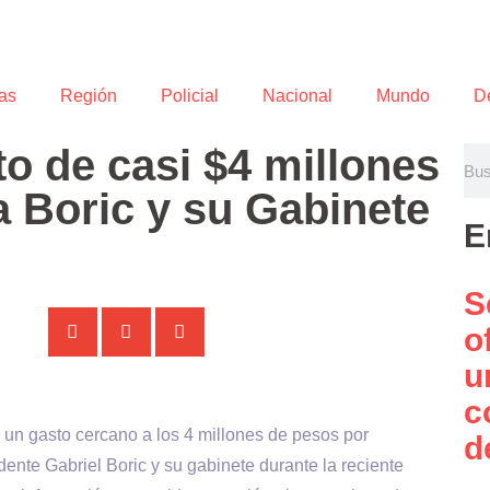
as
Región
Policial
Nacional
Mundo
D
o de casi $4 millones
a Boric y su Gabinete
E
S
o
u
c
e un gasto cercano a los 4 millones de pesos por
d
ente Gabriel Boric y su gabinete durante la reciente