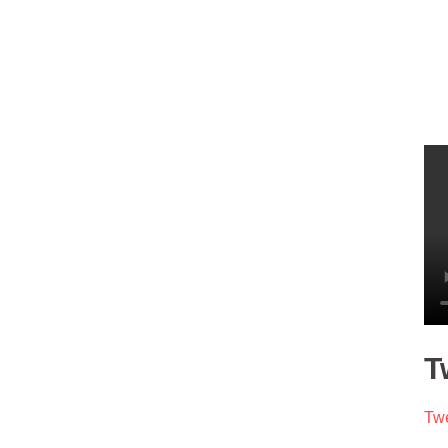
T
Twe