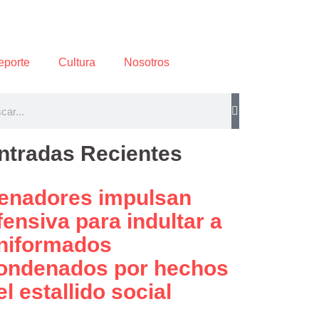
eporte
Cultura
Nosotros
ntradas Recientes
enadores impulsan
fensiva para indultar a
niformados
ondenados por hechos
el estallido social