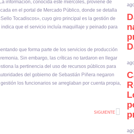
La información, conocida este miércoles, proviene de
ago
cada en el portal de Mercado Público, donde se detalla
D
ello Tocadiscos», cuyo giro principal es la gestión de
n
indica que el servicio incluía maquillaje y peinado para
p
D
entando que forma parte de los servicios de producción
remonia. Sin embargo, las críticas no tardaron en llegar
ago
estiona la pertinencia del uso de recursos públicos para
C
autoridades del gobierno de Sebastián Piñera negaron
R
 gestión los funcionarios se arreglaban por cuenta propia,
L
p
p
SIGUIENTE
ago