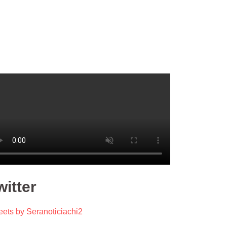
witter
ets by Seranoticiachi2