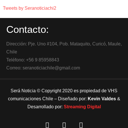
Tweets by Seranoticiachi2
Contacto:
Dirección: Pje. Uno #104, Pob. Mataquito, Curicó, Maule,
Chile
Teléfono: +56 9 85958843
Correo: seranoticiachile@gmail.com
Será Noticia © Copyright 2020 es propiedad de VHS
comunicaciones Chile – Diseñado por:
Kevin Valdes
&
Desarrollado por:
Streaming Digital