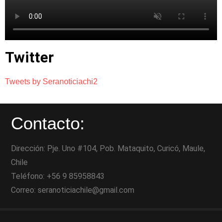
Twitter
Tweets by Seranoticiachi2
Contacto:
Dirección: Pje. Uno #104, Pob. Mataquito, Curicó, Maule,
Chile
Teléfono: +56 9 85958843
Correo: seranoticiachile@gmail.com