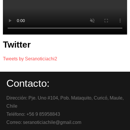
Twitter
Tweets by Seranoticiachi2
Contacto:
Dirección: Pje. Uno #104, Pob. Mataquito, Curicó, Maule,
Chile
Teléfono: +56 9 85958843
Correo: seranoticiachile@gmail.com