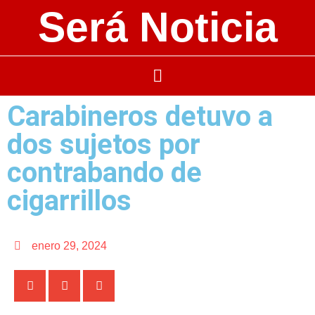
Será Noticia
Carabineros detuvo a
dos sujetos por
contrabando de
cigarrillos
enero 29, 2024