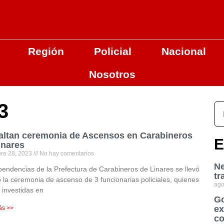
Región
Policial
Nacional
Nosotros
3
ltan ceremonia de Ascensos en Carabineros
E
inares
bre 28, 2023
No hay comentarios
Ne
endencias de la Prefectura de Carabineros de Linares se llevó
tr
 la ceremonia de ascenso de 3 funcionarias policiales, quienes
ago
 investidas en
Go
ex
ás >>
co