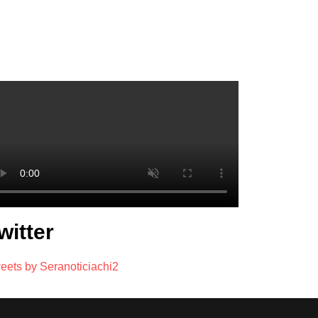
witter
eets by Seranoticiachi2