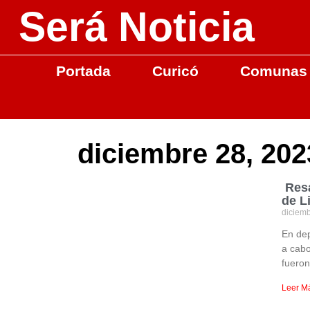
Será Noticia
Portada
Curicó
Comunas
diciembre 28, 202
Resa
de L
diciem
En dep
a cabo
fueron
Leer M