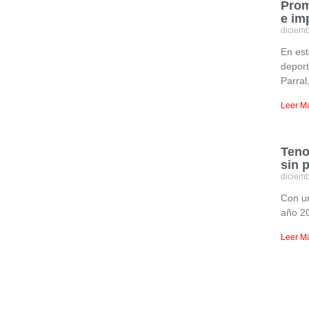
Prom
e im
diciem
En est
deport
Parral
Leer M
Teno
sin 
diciem
Con un
año 20
Leer M