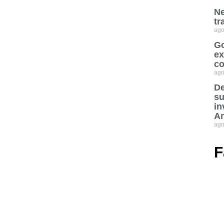
Ne
tr
ago
Go
ex
co
ago
De
su
in
An
ago
F