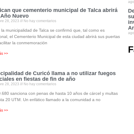
ago
fican que cementerio municipal de Talca abrirá
De
 Año Nuevo
su
bre 28, 2023
No hay comentarios
in
An
la municipalidad de Talca se confirmó que, tal como es
ago
ional, el Cementerio Municipal de esta ciudad abrirá sus puertas
acilitar la conmemoración
F
ás >>
cipalidad de Curicó llama a no utilizar fuegos
iciales en fiestas de fin de año
bre 28, 2023
No hay comentarios
.680 sanciona con penas de hasta 10 años de cárcel y multas
ta 20 UTM. Un enfático llamado a la comunidad a no
ás >>