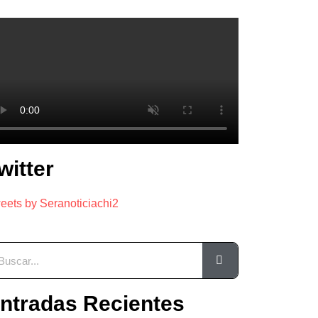
witter
eets by Seranoticiachi2
ntradas Recientes