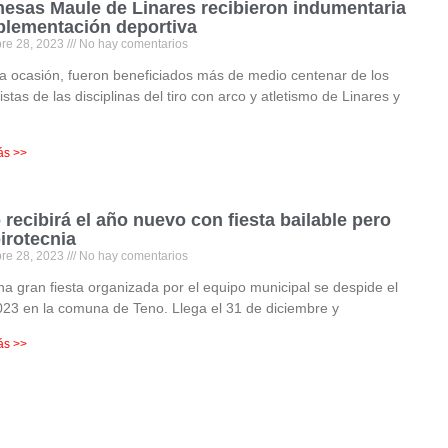
esas Maule de Linares recibieron indumentaria
plementación deportiva
bre 28, 2023
No hay comentarios
a ocasión, fueron beneficiados más de medio centenar de los
istas de las disciplinas del tiro con arco y atletismo de Linares y
,
ás >>
 recibirá el año nuevo con fiesta bailable pero
pirotecnia
bre 28, 2023
No hay comentarios
a gran fiesta organizada por el equipo municipal se despide el
23 en la comuna de Teno. Llega el 31 de diciembre y
ás >>