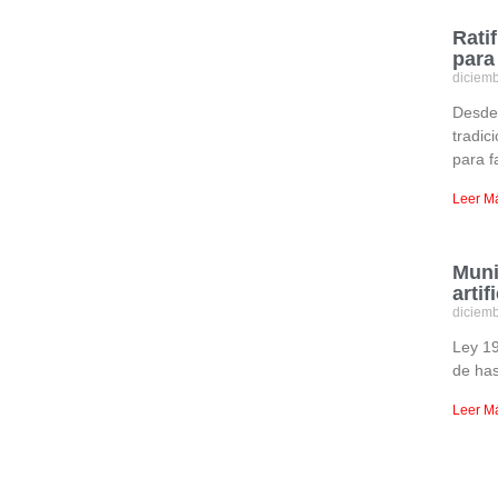
Rati
para
diciem
Desde 
tradic
para f
Leer M
Muni
artif
diciem
Ley 19
de has
Leer M