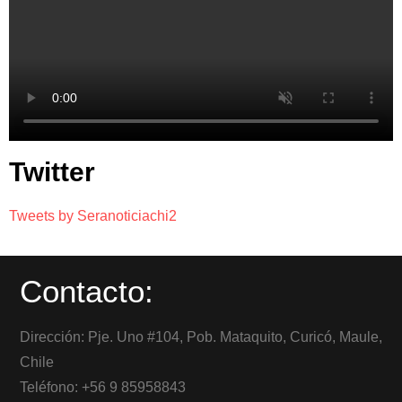
Twitter
Tweets by Seranoticiachi2
Contacto:
Dirección: Pje. Uno #104, Pob. Mataquito, Curicó, Maule,
Chile
Teléfono: +56 9 85958843