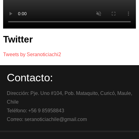
Twitter
Tweets by Seranoticiachi2
Contacto:
Dirección: Pje. Uno #104, Pob. Mataquito, Curicó, Maule,
Chile
Teléfono: +56 9 85958843
Correo: seranoticiachile@gmail.com