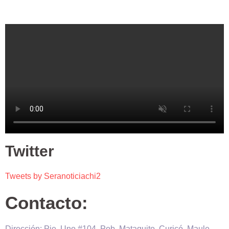
Twitter
Tweets by Seranoticiachi2
Contacto:
Dirección: Pje. Uno #104, Pob. Mataquito, Curicó, Maule,