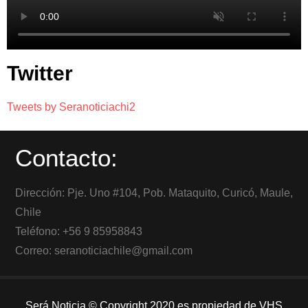
Twitter
Tweets by Seranoticiachi2
Contacto:
Dirección: Pje. Uno #104, Pob. Mataquito, Curicó, Maule,
Chile
Teléfono: +56 9 85958843
Correo: seranoticiachile@gmail.com
Será Noticia © Copyright 2020 es propiedad de VHS