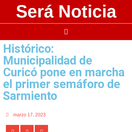
Será Noticia
Histórico:
Municipalidad de
Curicó pone en marcha
el primer semáforo de
Sarmiento
marzo 17, 2023