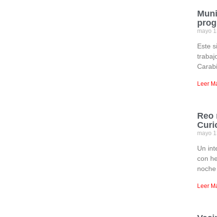
Muni
prog
mayo 1
Este s
trabaj
Carabi
Leer M
Reo 
Curi
mayo 1
Un int
con he
noche
Leer M