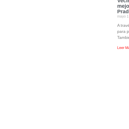
Veci
mejo
Prad
mayo 1
A trav
para p
Tambi
Leer M