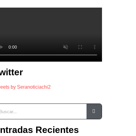
witter
eets by Seranoticiachi2
ntradas Recientes