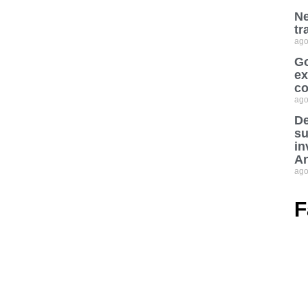
Ne
tr
ago
Go
ex
co
ago
De
su
in
An
ago
F