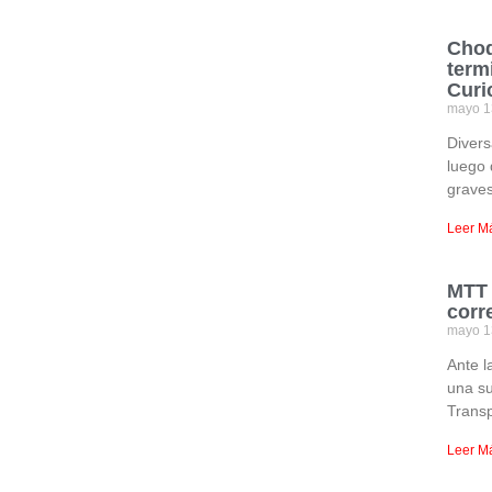
Choq
term
Curi
mayo 1
Divers
luego 
graves
Leer M
MTT 
corr
mayo 1
Ante l
una su
Transp
Leer M