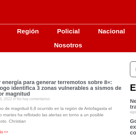
Región
Policial
Nacional
Nosotros
 energía para generar terremotos sobre 8»:
E
ogo identifica 3 zonas vulnerables a sismos de
r magnitud
3, 2022
No hay comentarios
Ne
tr
mo de magnitud 6,8 ocurrido en la región de Antofagasta el
ago
 martes ha reflotado las alertas en torno a un posible
Go
oto. Christian
ex
co
ás >>