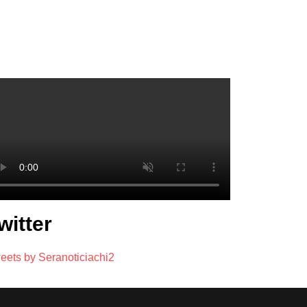
witter
eets by Seranoticiachi2