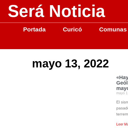
Será Noticia
Portada
Curicó
Comunas
mayo 13, 2022
«Hay
Geól
mayo
mayo 1
El sis
pasado
terrem
Leer M