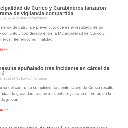
cipalidad de Curicó y Carabineros lanzaron
rama de vigilancia compartida
3, 2022
No hay comentarios
istema de patrullaje preventivo, que es el resultado de un
o conjunto y coordinado entre la Municipalidad de Curicó y
neros, tienen como finalidad
ás >>
resulta apuñalado tras incidente en cárcel de
có
3, 2022
No hay comentarios
erno del centro de cumplimiento penitenciario de Curicó resultó
ridas de gravedad tras un incidente registrado en horas de la
 de jueves
ás >>