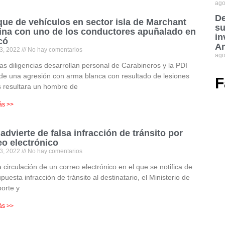
ago
De
ue de vehículos en sector isla de Marchant
su
ina con uno de los conductores apuñalado en
in
có
An
3, 2022
No hay comentarios
ago
as diligencias desarrollan personal de Carabineros y la PDI
de una agresión con arma blanca con resultado de lesiones
F
 resultara un hombre de
ás >>
advierte de falsa infracción de tránsito por
eo electrónico
3, 2022
No hay comentarios
a circulación de un correo electrónico en el que se notifica de
puesta infracción de tránsito al destinatario, el Ministerio de
orte y
ás >>