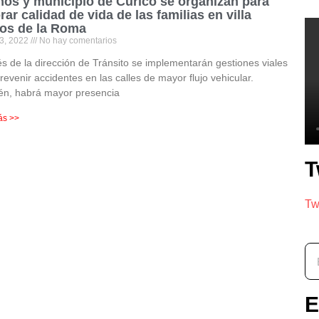
nos y municipio de Curicó se organizan para
rar calidad de vida de las familias en villa
os de la Roma
3, 2022
No hay comentarios
és de la dirección de Tránsito se implementarán gestiones viales
revenir accidentes en las calles de mayor flujo vehicular.
én, habrá mayor presencia
ás >>
T
Tw
E