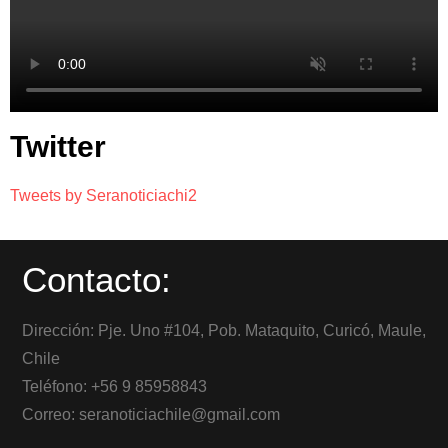
Twitter
Tweets by Seranoticiachi2
Contacto:
Dirección: Pje. Uno #104, Pob. Mataquito, Curicó, Maule,
Chile
Teléfono: +56 9 85958843
Correo: seranoticiachile@gmail.com