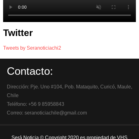
Twitter
Tweets by Seranoticiachi2
Contacto:
Dirección: Pje. Uno #104, Pob. Mataquito, Curicó, Maule,
Chile
Teléfono: +56 9 85958843
Correo: seranoticiachile@gmail.com
Será Noticia © Copyright 2020 es propiedad de VHS