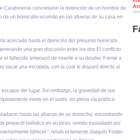
in
An
 de Carabineros concretaron la detención de un hombre de
agos
 de un homicidio ocurrido en las afueras de su casa en
F
ría acercado hasta el domicilio del presunto homicida
nerando una gran discusión entre los dos.El conflicto
e el fallecido amenazó de muerte a su deudor. Frente a
a sacar una escopeta, con la cual le disparó directo al
ntó escapar del lugar. Sin embargo, la gravedad de sus
pletamente inerte en el suelo, en plena vía pública.
sladaron hasta las afueras de un domicilio, encontrando
e proyectil balístico en su tórax, siendo trasladado por
eriormente falleció “, relató el teniente Joaquín Foster,