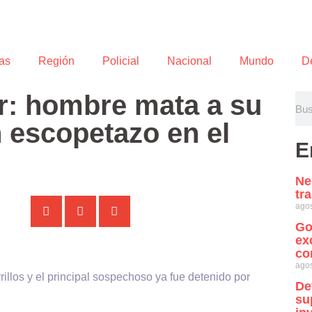
as
Región
Policial
Nacional
Mundo
D
ar: hombre mata a su
 escopetazo en el
E
Ne
tr
agos
Go
ex
co
agos
rillos y el principal sospechoso ya fue detenido por
De
su