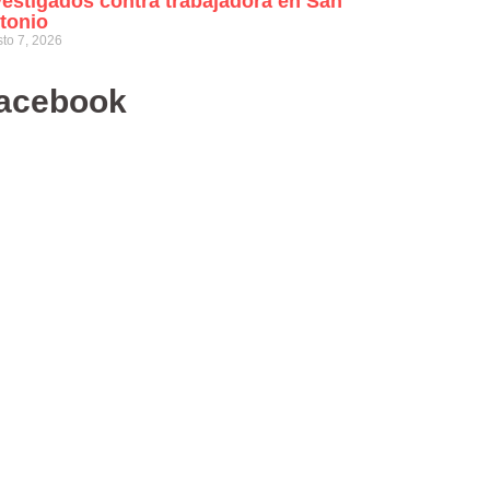
vestigados contra trabajadora en San
tonio
to 7, 2026
acebook