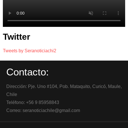
Twitter
Tweets by Seranoticiachi2
Contacto:
Dirección: Pje. Uno #104, Pob. Mataquito, Curicó, Maule,
Chile
Teléfono: +56 9 85958843
Correo: seranoticiachile@gmail.com