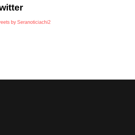
witter
eets by Seranoticiachi2