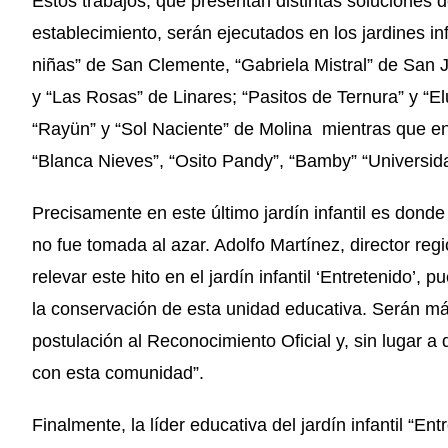
Estos trabajos, que presentan distintas soluciones
establecimiento, serán ejecutados en los jardines i
niñas” de San Clemente, “Gabriela Mistral” de San Ja
y “Las Rosas” de Linares; “Pasitos de Ternura” y “E
“Rayün” y “Sol Naciente” de Molina mientras que en 
“Blanca Nieves”, “Osito Pandy”, “Bamby” “Universida
Precisamente en este último jardín infantil es donde
no fue tomada al azar. Adolfo Martínez, director reg
relevar este hito en el jardín infantil ‘Entretenido’
la conservación de esta unidad educativa. Serán má
postulación al Reconocimiento Oficial y, sin lugar 
con esta comunidad”.
Finalmente, la líder educativa del jardín infantil “E