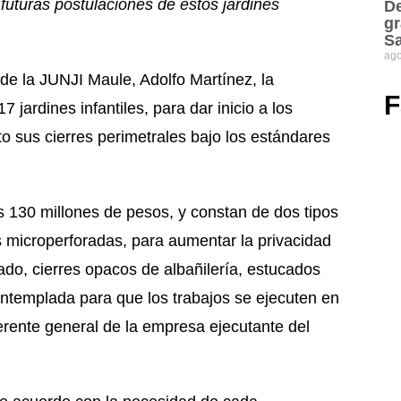
futuras postulaciones de estos jardines
De
gr
S
ago
de la JUNJI Maule, Adolfo Martínez, la
F
7 jardines infantiles, para dar inicio a los
to sus cierres perimetrales bajo los estándares
s 130 millones de pesos, y constan de dos tipos
has microperforadas, para aumentar la privacidad
lado, cierres opacos de albañilería, estucados
contemplada para que los trabajos se ejecuten en
erente general de la empresa ejecutante del