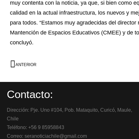
muy contenta con la noticia, ya que, si bien como e
calidad en la actual infraestructura, los nuevos y 
para todos. “Estamos muy agradecidas del director 
Mantención de Espacios Educativos (CMEE) y de to
concluyó.
ANTERIOR
Contacto:
Dirección: Pje. Uno #104, Pob. Mataquito, Curicó, Maule,
Chile
Teléfono: +56 9 85958843
Correo: seranoticiachile@gmail.com