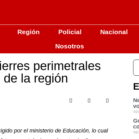
Región
Policial
Nacional
Nosotros
ierres perimetrales
s de la región
E
Ne
vo
ago
Go
co
gido por el ministerio de Educación, lo cual
ago