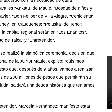
 de acuerdo con la necesidad de cada
nfantiles “Ankatu” de Maule, “Bosque de niños y
vier, “Don Felipe” de Villa Alegre, “Cenicienta”
luney” en Cauquenes; “Pelusita” de Teno”;
la capital regional serán en “Los Enanitos”,
d de Talca” y “Entretenido”.
 se realizó la simbólica ceremonia, decisión que
ional de la JUNJI Maule, explicó: “quisimos
, puesto que, después de 9 años, vamos a realizar
s de 200 millones de pesos que permitirán su
a duda, saldará una deuda histórica que teníamos
ntretenido”, Marcela Fernández; manifestó estar