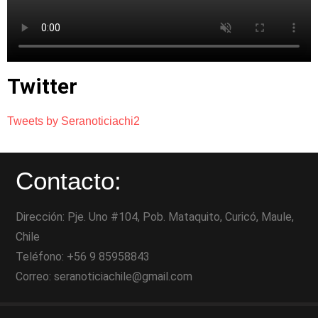
Twitter
Tweets by Seranoticiachi2
Contacto:
Dirección: Pje. Uno #104, Pob. Mataquito, Curicó, Maule,
Chile
Teléfono: +56 9 85958843
Correo: seranoticiachile@gmail.com