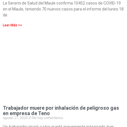
La Seremi de Salud del Maule confirma 10452 casos de COVID-19
en el Maule, teniendo 70 nuevos casos para el informe del lunes 18
de
Leer Más >>
Trabajador muere por inhalación de peligroso gas
en empresa de Teno
agosto 17, 2020
No hay comentarios
Un trabajador murió y otro quedó gravemente intoxicado tras