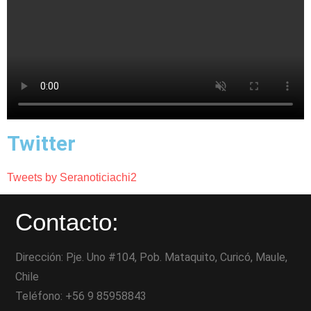
Twitter
Tweets by Seranoticiachi2
Contacto:
Dirección: Pje. Uno #104, Pob. Mataquito, Curicó, Maule,
Chile
Teléfono: +56 9 85958843